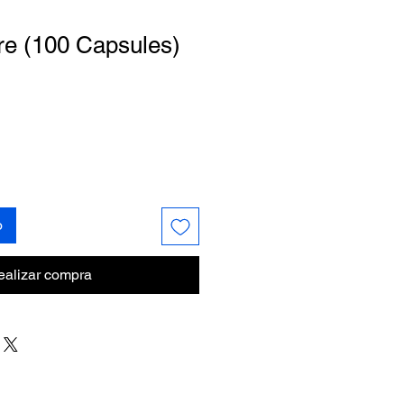
re (100 Capsules)
o
ealizar compra