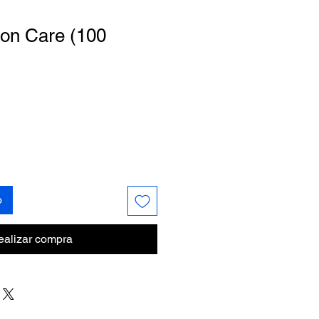
tion Care (100
o
ealizar compra