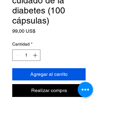
cuidado de la
diabetes (100
cápsulas)
Precio
99,00 US$
Cantidad
*
Agregar al carrito
Realizar compra
Regula la diabetes normalizando
los niveles de insulina.
y niveles altos de triglicéridos.
Capacidad de mejorar la